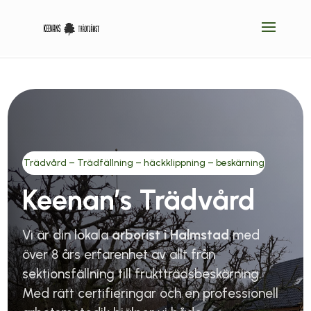
Trädvård – Trädfällning – häckklippning – beskärning
Keenan’s Trädvård
Vi är din lokala
arborist i Halmstad
med
över 8 års erfarenhet av allt från
sektionsfällning till fruktträdsbeskärning.
Med rätt certifieringar och en professionell