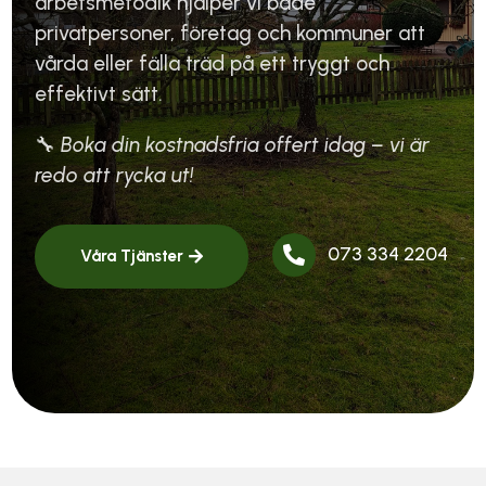
arbetsmetodik hjälper vi både
privatpersoner, företag och kommuner att
vårda eller fälla träd på ett tryggt och
effektivt sätt.
🔧
Boka din kostnadsfria offert idag – vi är
redo att rycka ut!
073 334 2204

Våra Tjänster