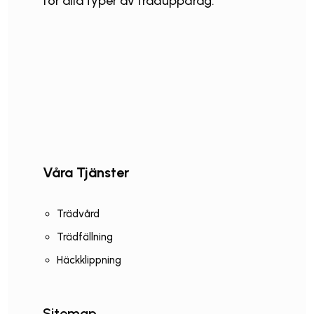
för alla typer av träduppdrag.
Våra Tjänster
Trädvård
Trädfällning
Häckklippning
Sitemap