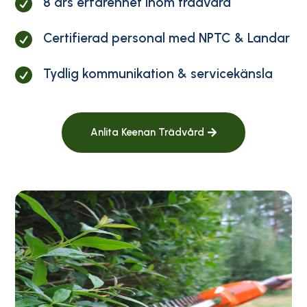
8 års erfarenhet inom trädvård

Certifierad personal med NPTC & Landar

Tydlig kommunikation & servicekänsla

Anlita Keenan Trädvård