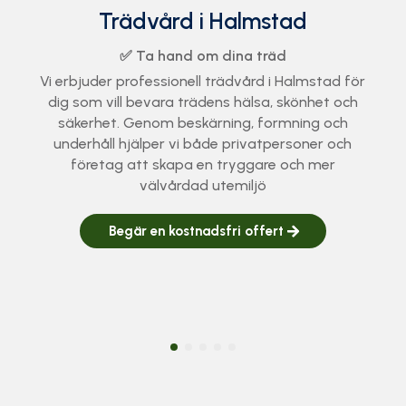
Trädfällning i Halmstad
✅ Säker hantering och nedtagning av träd
Behöver du hjälp med trädfällning i Halmstad? Vi
utför allt från traditionell fällning till
sektionsfällning och riggning i känsliga miljöer.
Med certifierade arborister ser vi till att jobbet
blir tryggt, effektivt och utfört enligt branschens
högsta standard.
Begär en kostnadsfri offert