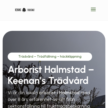
Trädvård – Trädfällning – häckklippning
Arborist Halmstad –
Keenan’s Trädvård
Vi är din lokala
arborist i Halmstad
med
över 8 års erfarenhet av allt från
sektionsfällning till fruktträdsbeskärning.