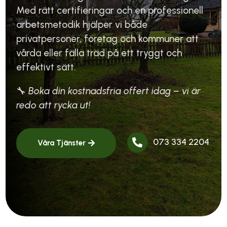
Med rätt certifieringar och en professionell
arbetsmetodik hjälper vi både
privatpersoner, företag och kommuner att
vårda eller fälla träd på ett tryggt och
effektivt sätt.
🔧
Boka din kostnadsfria offert idag – vi är
redo att rycka ut!
073 334 2204

Våra Tjänster