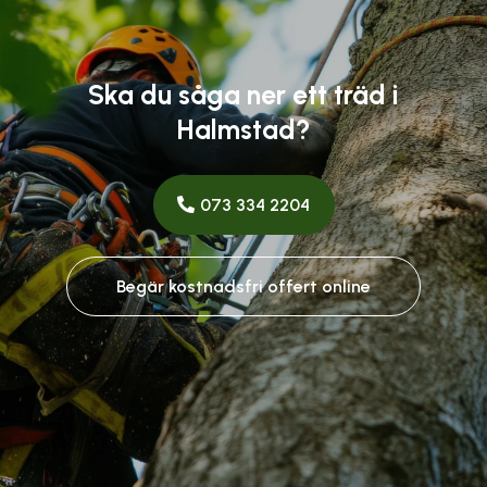
Ska du såga ner ett träd i
Halmstad?
073 334 2204
Begär kostnadsfri offert online