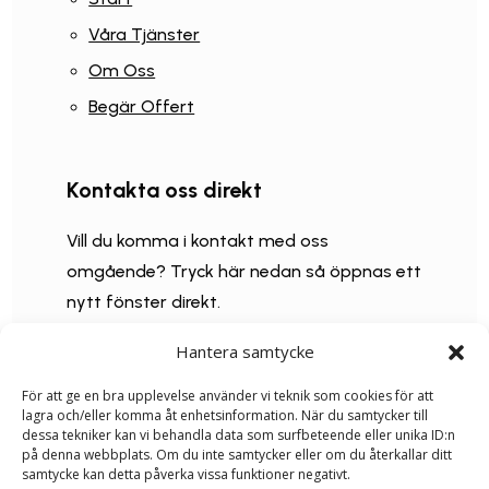
Våra Tjänster
Om Oss
Begär Offert
Kontakta oss direkt
Vill du komma i kontakt med oss
omgående? Tryck här nedan så öppnas ett
nytt fönster direkt.
Hantera samtycke
073 334 2204

För att ge en bra upplevelse använder vi teknik som cookies för att
lagra och/eller komma åt enhetsinformation. När du samtycker till
dessa tekniker kan vi behandla data som surfbeteende eller unika ID:n
jameskeenantree@gmail.com

på denna webbplats. Om du inte samtycker eller om du återkallar ditt
samtycke kan detta påverka vissa funktioner negativt.