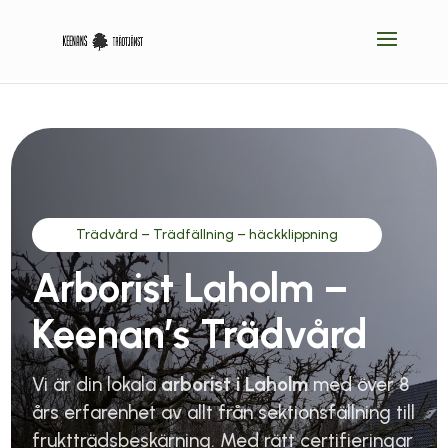
Trädvård – Trädfällning – häckklippning
Arborist Laholm –
Keenan’s Trädvård
Vi är din lokala
arborist i Laholm
med över 8
års erfarenhet av allt från sektionsfällning till
fruktträdsbeskärning. Med rätt certifieringar