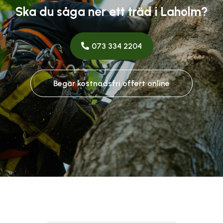
Ska du såga ner ett träd i Laholm?
073 334 2204
Begär kostnadsfri offert online