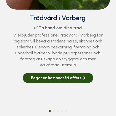
Trädfällning i Varberg
✅ Säker hantering och nedtagning av träd
Behöver du hjälp med trädfällning i Varberg? Vi
utför allt från traditionell fällning till
sektionsfällning och riggning i känsliga miljöer.
Med certifierade arborister ser vi till att jobbet
blir tryggt, effektivt och utfört enligt branschens
högsta standard.
Begär en kostnadsfri offert