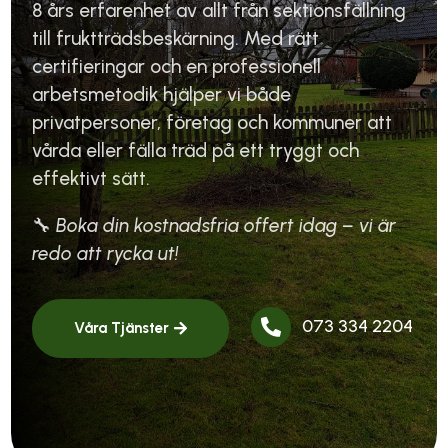
8 års erfarenhet av allt från sektionsfällning
till fruktträdsbeskärning. Med rätt
certifieringar och en professionell
arbetsmetodik hjälper vi både
privatpersoner, företag och kommuner att
vårda eller fälla träd på ett tryggt och
effektivt sätt.
🔧
Boka din kostnadsfria offert idag – vi är
redo att rycka ut!
073 334 2204

Våra Tjänster