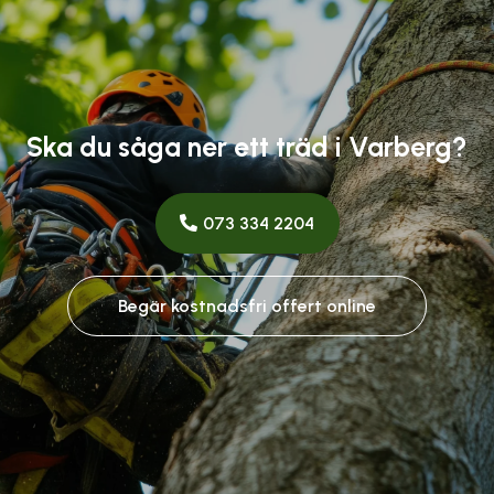
Ska du såga ner ett träd i Varberg?
073 334 2204
Begär kostnadsfri offert online