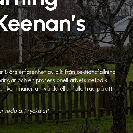
Keenan’s
 8 års erfarenhet av allt från sektionsfällning
fieringar och en professionell arbetsmetodik
ch kommuner att vårda eller fälla träd på ett
är redo att rycka ut!