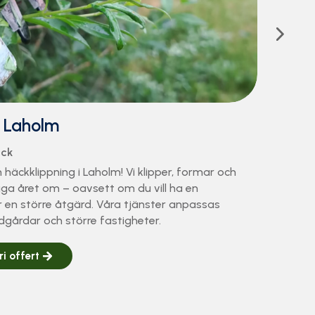
i Laholm
äck
häckklippning i Laholm! Vi klipper, formar och
gga året om – oavsett om du vill ha en
r en större åtgärd. Våra tjänster anpassas
dgårdar och större fastigheter.
i offert