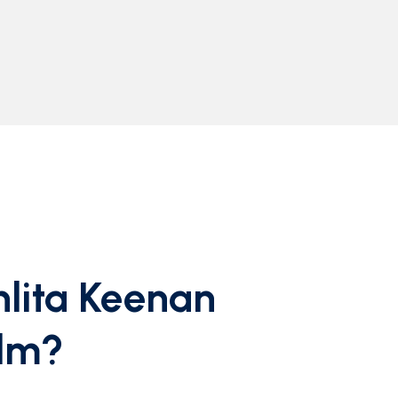
nlita Keenan
olm?