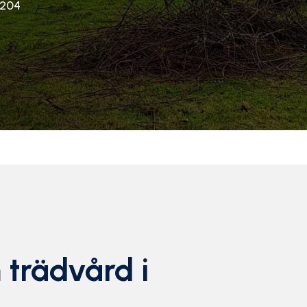
2204
 trädvård i