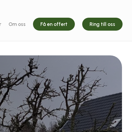
r
Om oss
Få en offert
Ring till oss