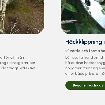
Häckklippning 
✅ Vårda och forma h
utför allt från
Låt oss ta hand om din 
ning i känsliga miljöer.
håller dina häckar sny
 blir tryggt, effektivt
noggrann trimning elle
efter både privata trä
Begär en kostnadsfr